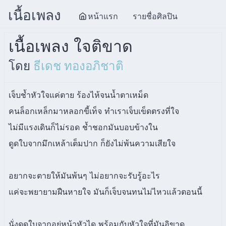
เนื้อเพลง
หน้าแรก
รายชื่อศิลปิน
เนื้อเพลง ใจติขาด
โดย
ธีเดช ทองอภิชาติ
เจ็บช้ำหัวใจแค่ตาย ร้องไห้จนน้ำตาเหม็ด
คนล็อกเหล็กมาหลอกขี้เท็จ ทำเราเจ็บเข็ดตรงที่ใจ
ไม่มีแรงเดินก็ไม่รอด ช้ำชอกมันบอบข้างใน
ดูดใบจากมึกเหล้าเต็มปาก ก็ยังไม่พ้นความเสียใจ
อยากจะตายให้มันพ้นๆ ไม่อยากจะรับรู้อะไร
แค่จะพยายามฝืนหายใจ มันก็เจ็บจนทนไม่ไหวแล้วตอนนี้
นั่งดูดใบจากอยู่หน้าหัวได พร้อมกับหัวใจที่มันอิขาด