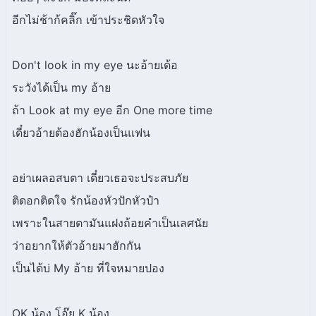
อีกไม่ช้าก้คลิ๊ก เข้าประชิดหัวใจ
Don't look in my eye นะอ้ายเด้อ
ระวังได้เป็น my อ้าย
ถ้า Look at my eye อีก One more time
เดี๋ยวอ้ายต้องฮักน้องเป็นแฟน
อย่าเผลอสบตา เดี๋ยวเธอจะประสบภัย
ติดอกติดใจ รักน้องหัวปักหัวปำ
เพราะในสายตามันแฝงถ้อยคำเป็นเลศนัย
ว่าอยากให้ตัวอ้ายมาฮักกัน
เป็นได้บ่ My อ้าย ที่ใจหมายปอง
OK น้อง โอ๊ย K น้อง