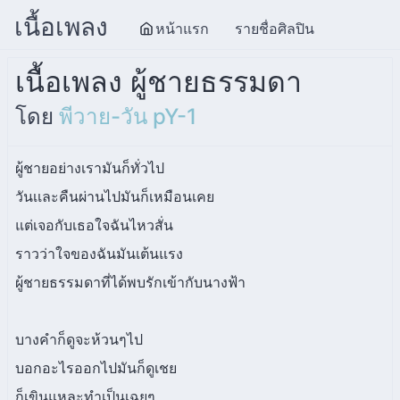
เนื้อเพลง
หน้าแรก
รายชื่อศิลปิน
เนื้อเพลง ผู้ชายธรรมดา
โดย
พีวาย-วัน pY-1
ผู้ชายอย่างเรามันก็ทั่วไป
วันเเละคืนผ่านไปมันก็เหมือนเคย
แต่เจอกับเธอใจฉันไหวสั่น
ราวว่าใจของฉันมันเต้นแรง
ผู้ชายธรรมดาที่ได้พบรักเข้ากับนางฟ้า
บางคำก็ดูจะห้วนๆไป
บอกอะไรออกไปมันก็ดูเชย
ก็เขินแหละทำเป็นเฉยๆ