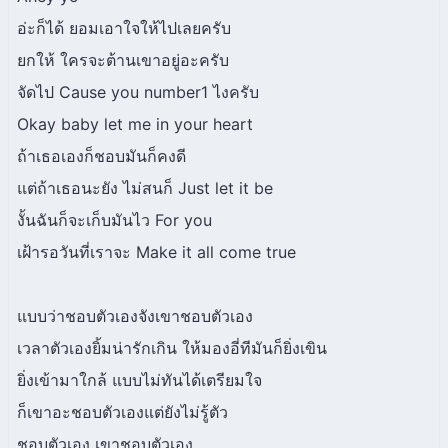
อ่ะก็ได้ ยอมเอาใจให้ไปเลยครับ
ยกให้ ใครจะต้านเขาอยู่อะครับ
จัดไป Cause you number1 ไงครับ
Okay baby let me in your heart
ถ้าเธอเองก็ชอบมันก็คงดี
แต่ถ้าเธอนะยัง ไม่สนก็ Just let it be
งั้นฉันก็จะเก็บมันไว For you
เฝ้ารอวันที่เราจะ Make it all come true
แบบว่าชอบตัวเองจังเขาชอบตัวเอง
เวลาตัวเองยิ้มน่ารักเกิน ให้มองอี่ทีมันก็ยิ่งเขิน
ยิ่งเข้ามาใกล้ แบบไม่ทันได้เตรียมใจ
ก็เขาอะชอบตัวเองแต่ยังไม่รู้ตัว
ชอบตัวเอง เขาชอบตัวเอง