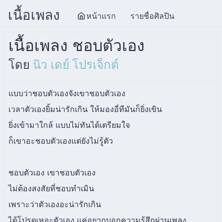
เนื้อเพลง
หน้าแรก
รายชื่อศิลปิน
เนื้อเพลง ชอบตัวเอง
โดย
นิว เดย์ โปรเจ็กต์
แบบว่าชอบตัวเองจังเขาชอบตัวเอง
เวลาตัวเองยิ้มน่ารักเกิน ให้มองอี่ทีมันก็ยิ่งเขิน
ยิ่งเข้ามาใกล้ แบบไม่ทันได้เตรียมใจ
ก็เขาอะชอบตัวเองแต่ยังไม่รู้ตัว
ชอบตัวเอง เขาชอบตัวเอง
ไม่ต้องสงสัยที่ชอบทำเมิน
เพราะว่าตัวเองอะน่ารักเกิน
ได้โปรดเหอะตัวเอง แค่อยากบอกความรู้สึกผ่านเพลง